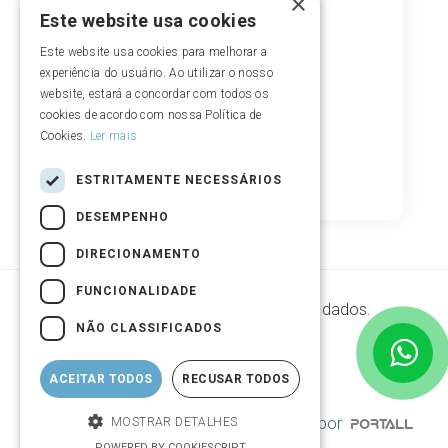
×
Este website usa cookies
Este website usa cookies para melhorar a
experiência do usuário. Ao utilizar o nosso
website, estará a concordar com todos os
cookies de acordo com nossa Política de
Cookies.
Ler mais
ESTRITAMENTE NECESSÁRIOS
DESEMPENHO
DIRECIONAMENTO
FUNCIONALIDADE
Segurança de armazenamento de dados.
NÃO CLASSIFICADOS
ACEITAR TODOS
RECUSAR TODOS
© Copyright 2004 - 2026 | Desenvolvido por
MOSTRAR DETALHES
POWERED BY COOKIESCRIPT