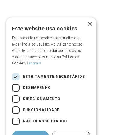
Criação de entidade
Missão, visão e valores
×
Este website usa cookies
Diretoria
Este website usa cookies para melhorar a
experiência do usuário. Ao utilizar o nosso
Quem somos
website, estará a concordar com todos os
cookies de acordo com nossa Política de
Cookies.
Ler mais
Vídeo institucional
ESTRITAMENTE NECESSÁRIOS
Política de Privacidade e Contato DPO
DESEMPENHO
Política de privacidade de eventos
DIRECIONAMENTO
FUNCIONALIDADE
NÃO CLASSIFICADOS