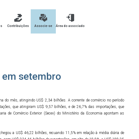
os
Contribuições
Associe-se
Área do associado
es em setembro
a do mês, atingindo US$ 2,34 bilhões. A corrente de comércio no período
ações, que atingiram US$ 9,57 bilhões, e de 26,7% das importações, que
taria de Comércio Exterior (Secex) do Ministério da Economia apontam as
hegou a US$ 46,22 bilhões, recuando 11,5% em relação à média diária de