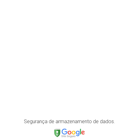
Fale conosco
(27) 3315-1831
Facebook
YouTube
Instagram
LinkedIn
Localização
Segurança de armazenamento de dados.