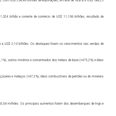
es, com US$ 234,46 bilhões de exportações, em alta de 18,8%, e US$ 188,25
,324 bilhão e corrente de comércio de US$ 11,106 bilhões, resultado de
o a US$ 2,10 bilhões. Os destaques foram os crescimentos nas vendas de
7,1%), outros minérios e concentrados dos metais de base (+475,2%) e óleos
úcares e melaços (+67,2%), óleos combustíveis de petróleo ou de minerais
65,56 milhões. Os principais aumentos foram dos desembarques de trigo e