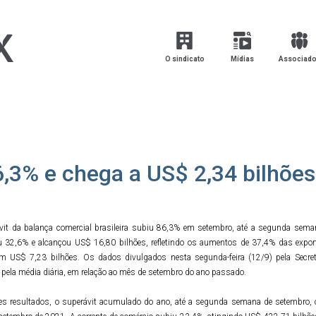
O sindicato
Mídias
Associad
6,3% e chega a US$ 2,34 bilhõ
vit da balança comercial brasileira subiu 86,3% em setembro, até a segunda seman
 32,6% e alcançou US$ 16,80 bilhões, refletindo os aumentos de 37,4% das export
ram US$ 7,23 bilhões. Os dados divulgados nesta segunda-feira (12/9) pela Secre
 pela média diária, em relação ao mês de setembro do ano passado.
s resultados, o superávit acumulado do ano, até a segunda semana de setembro, c