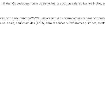
 milhões. Os destaques foram os aumentos das compras de fertilizantes brutos, exc
ões, com crescimento de 25,2%. Destacaram-se os desembarques de óleos combustíve
 seus sais, e sulfonamidas (+75%), além de adubos ou fertilizantes químicos, exceto 