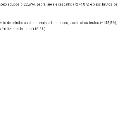
eto adubos (+22,8%), pedra, areia e cascalho (+274,8%) e óleos brutos de
is de petróleo ou de minerais betuminosos, exceto óleos brutos (+145,5%),
fertilizantes brutos (+18,2%).