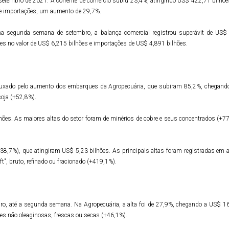
 setembro de 2021. A corrente de comércio subiu 23,4%, atingindo US$ 422,71 bilhõ
de importações, um aumento de 29,7%.
a segunda semana de setembro, a balança comercial registrou superávit de US$ 1
es no valor de US$ 6,215 bilhões e importações de US$ 4,891 bilhões.
puxado pelo aumento dos embarques da Agropecuária, que subiram 85,2%, chegand
soja (+52,8%).
ões. As maiores altas do setor foram de minérios de cobre e seus concentrados (+7
,7%), que atingiram US$ 5,23 bilhões. As principais altas foram registradas em aç
t", bruto, refinado ou fracionado (+419,1%).
, até a segunda semana. Na Agropecuária, a alta foi de 27,9%, chegando a US$ 1
es não oleaginosas, frescas ou secas (+46,1%).