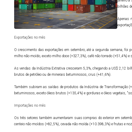
janeiro a
bilhões 
Apenas n
exportaçõ
Exportações no mês
O crescimento das exportações em setembro, até a segunda semana, foi 
milho não moído, exceto milho doce (+327,3%), café não torrado (+51,4%) e 
As vendas da Indústria Extrativa cresceram 5,3%, chegando a US$ 2,12 bilh
brutos de petróleo ou de minerais betuminosos, crus (+41,6%).
Também subiram as saídas de produtos da Indústria de Transformação (+38
betuminosos, exceto óleos brutos (+135,4%) e gorduras e óleos vegetais, "sof
Importações no mês
Os três setores também aumentaram suas compras do exterior em setembro
centeio não moídos (+82,5%), cevada não moída (+10.398,3%) e frutas e noz