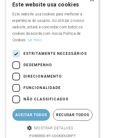
Este website usa cookies
Diretoria
Este website usa cookies para melhorar a
experiência do usuário. Ao utilizar o nosso
Quem somos
website, estará a concordar com todos os
cookies de acordo com nossa Política de
Cookies.
Ler mais
Vídeo institucional
ESTRITAMENTE NECESSÁRIOS
Política de Privacidade e Contato DPO
DESEMPENHO
Política de privacidade de eventos
DIRECIONAMENTO
FUNCIONALIDADE
NÃO CLASSIFICADOS
ACEITAR TODOS
RECUSAR TODOS
MOSTRAR DETALHES
POWERED BY COOKIESCRIPT