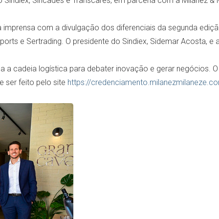
lo Sindiex, Sincades e Transcares, em parceria com a Milanez & M
a a imprensa com a divulgação dos diferenciais da segunda ediç
orts e Sertrading. O presidente do Sindiex, Sidemar Acosta, e a
da a cadeia logística para debater inovação e gerar negócios. O
 ser feito pelo site
https://credenciamento.milanezmilaneze.c