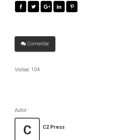
Comentar
Visitas:
104
Autor:
C
C2 Press