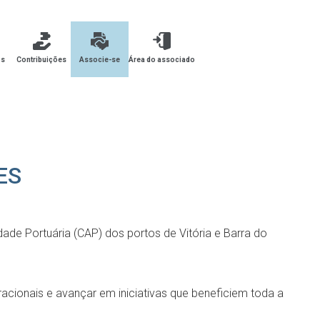
os
Contribuições
Associe-se
Área do associado
 ES
dade Portuária (CAP) dos portos de Vitória e Barra do
acionais e avançar em iniciativas que beneficiem toda a