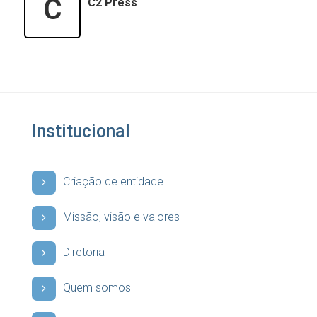
C
C2 Press
Institucional
Criação de entidade
Missão, visão e valores
Diretoria
Quem somos