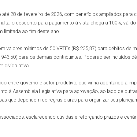
até 28 de fevereiro de 2026, com benefícios ampliados para c
ulta, o desconto para pagamento à vista chega a 100%, válid
 limitada ao fim deste ano.
 valores mínimos de 50 VRTEs (R$ 235,87) para débitos de meno
943,50) para os demais contribuintes. Poderão ser incluídos 
 dívida ativa.
ínuo entre governo e setor produtivo, que vinha apontando a im
junto à Assembleia Legislativa para aprovação, ao lado de outras
as que dependem de regras claras para organizar seu planejam
associados, esclarecendo dúvidas e reforçando prazos e cená