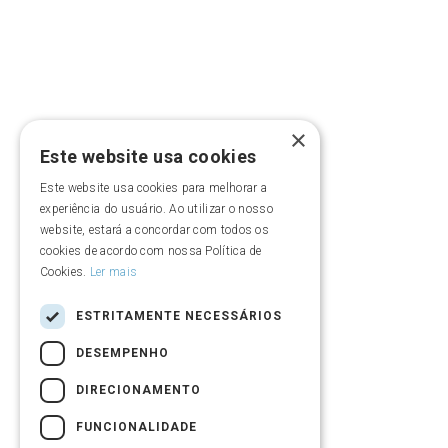
Criação de entidade
Missão, visão e valores
×
Este website usa cookies
Diretoria
Este website usa cookies para melhorar a
experiência do usuário. Ao utilizar o nosso
Quem somos
website, estará a concordar com todos os
cookies de acordo com nossa Política de
Cookies.
Ler mais
Vídeo institucional
ESTRITAMENTE NECESSÁRIOS
Política de Privacidade e Contato DPO
DESEMPENHO
Política de privacidade de eventos
DIRECIONAMENTO
FUNCIONALIDADE