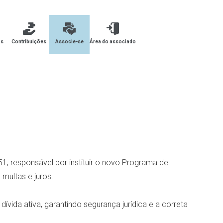
os
Contribuições
Associe-se
Área do associado
651, responsável por instituir o novo Programa de
 multas e juros.
ívida ativa, garantindo segurança jurídica e a correta