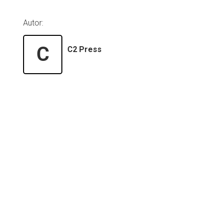
Autor:
C
C2 Press
Institucional