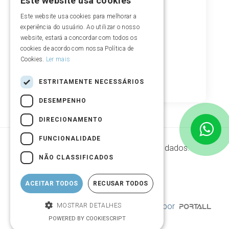
Este website usa cookies
Este website usa cookies para melhorar a
experiência do usuário. Ao utilizar o nosso
website, estará a concordar com todos os
cookies de acordo com nossa Política de
Cookies.
Ler mais
ESTRITAMENTE NECESSÁRIOS
DESEMPENHO
DIRECIONAMENTO
FUNCIONALIDADE
Segurança de armazenamento de dados.
NÃO CLASSIFICADOS
ACEITAR TODOS
RECUSAR TODOS
© Copyright 2004 - 2026 | Desenvolvido por
MOSTRAR DETALHES
POWERED BY COOKIESCRIPT