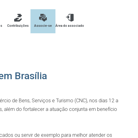
os
Contribuições
Associe-se
Área do associado
em Brasília
rcio de Bens, Serviços e Turismo (CNC), nos dias 12 a
as, além do fortalecer a atuação conjunta em benefício
icados ou servir de exemplo para melhor atender os