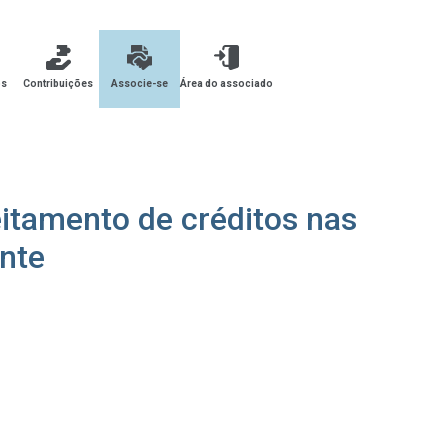
os
Contribuições
Associe-se
Área do associado
itamento de créditos nas
nte