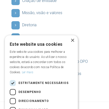
Criação de entidade
Missão, visão e valores
Diretoria
Quem somos
×
Este website usa cookies
Vídeo institucional
Este website usa cookies para melhorar a
experiência do usuário. Ao utilizar o nosso
Política de Privacidade e Contato DPO
website, estará a concordar com todos os
cookies de acordo com nossa Política de
Cookies.
Ler mais
Política de privacidade de eventos
ESTRITAMENTE NECESSÁRIOS
DESEMPENHO
DIRECIONAMENTO